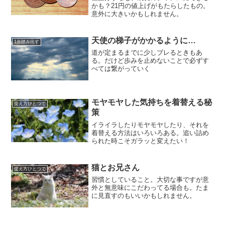
かも？21円の値上げがもたらしたもの。
意外に大きいかもしれません。
天使の梯子がかかるように…
1歩踏み出す
道が定まるまでに少しブレるときもあ
る。だけど歩みを止めないことで必ずす
べては繋がっていく
モヤモヤした気持ちを着替える秘
捉え方ひとつで
策
イライラしたりモヤモヤしたり、それを
着替える方法はいろいろある。追い詰め
られた時こそガラッと変えたい！
猫とお兄さん
捉え方ひとつで
習慣としていること。大切な事ですが意
外と無意味にこだわってる場合も。たま
に見直すのもいいかもしれません。