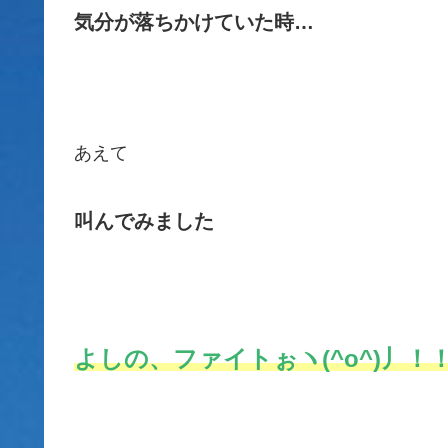
気分が落ちかけていた時…
あえて
叫んでみました
よしの、ファイトぉヽ(^o^)丿！