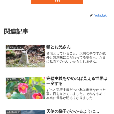
Yukiduki
関連記事
猫とお兄さん
捉え方ひとつで
習慣としていること。大切な事ですが意
外と無意味にこだわってる場合も。たま
に見直すのもいいかもしれません。
完璧主義をやめれば見える世界は
捉え方ひとつで
一変する
ずっと完璧主義だった私は出来なかった
事に目を向けていました。それをやめて
本当に世界が明るくなりました
天使の梯子がかかるように…
1歩踏み出す