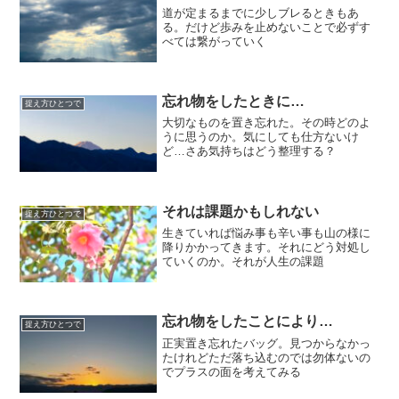
道が定まるまでに少しブレるときもあ
る。だけど歩みを止めないことで必ずす
べては繋がっていく
忘れ物をしたときに…
捉え方ひとつで
大切なものを置き忘れた。その時どのよ
うに思うのか。気にしても仕方ないけ
ど…さあ気持ちはどう整理する？
それは課題かもしれない
捉え方ひとつで
生きていれば悩み事も辛い事も山の様に
降りかかってきます。それにどう対処し
ていくのか。それが人生の課題
忘れ物をしたことにより…
捉え方ひとつで
正実置き忘れたバッグ。見つからなかっ
たけれどただ落ち込むのでは勿体ないの
でプラスの面を考えてみる