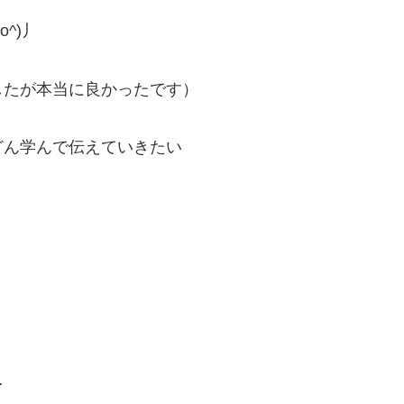
^)丿
したが本当に良かったです）
どん学んで伝えていきたい
…